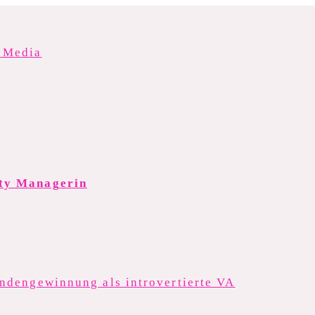
l Media
Kundengewinnung als introvertierte VA